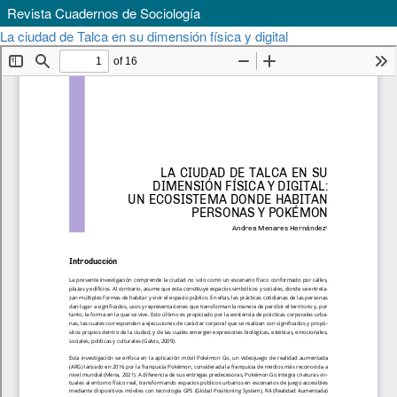
Revista Cuadernos de Sociología
Volver
Descar
La ciudad de Talca en su dimensión física y digital
Descargar
a
PDF
los
detalles
del
artículo