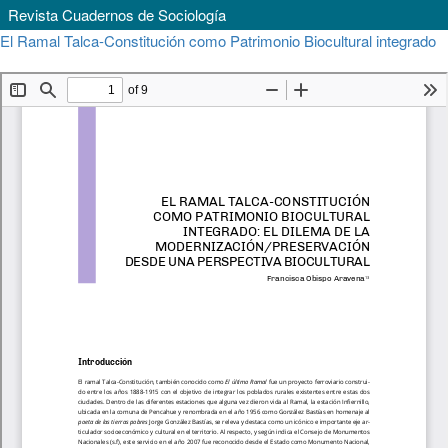
Revista Cuadernos de Sociología
Volver
El Ramal Talca-Constitución como Patrimonio Biocultural integrado
a
Descargar
Descargar
los
PDF
detalles
del
artículo