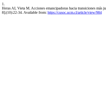
1.
Heras AI, Vieta M. Acciones emancipadoras hacia transiciones más jus
8];(10):22-34. Available from:
https://cusoc.ucm.cl/article/view/984