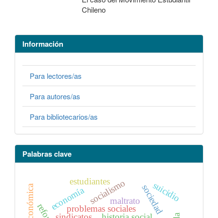
Chileno
Información
Para lectores/as
Para autores/as
Para bibliotecarios/as
Palabras clave
estudiantes
socialismo
suicidio
sociedad
historia económica
economía
maltrato
problemas sociales
sindicatos
historia social