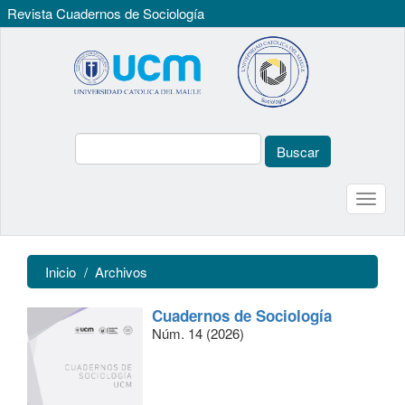
Revista Cuadernos de Sociología
Navegación
principal
Contenido
principal
Barra
lateral
Buscar
Toggle
naviga
Inicio
Archivos
Cuadernos de Sociología
Núm. 14 (2026)