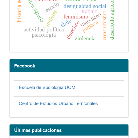
reforma agraria
desarrollo agrícola
estado
desigualdad social
trabajo
mujeres
consumismo
marxismo
feminismo
chile
política
derechos
actividad política
psicología
violencia
Facebook
Escuela de Sociología UCM
Centro de Estudios Urbano Territoriales
Últimas publicaciones