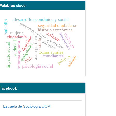
Palabras clave
desarrollo económico y social
suicidio
derechos políticos y civiles
seguridad ciudadana
historia económica
mujeres
maltrato
feminismo
violencia
ciudadanía
derechos
asilo político
estado
salarios
sociedad
reforma agraria
impacto social
emigrantes
zonas rurales
estudiantes
política
trabajo
chile
psicología social
Facebook
Escuela de Sociología UCM