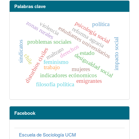
Palabras clave
zonas rurales
psicología social
violencia
política
estudiantes universitarios
reforma agraria
impacto social
problemas sociales
sindicatos
derechos
maltrato
disturbios civiles
estado
desigualdad social
chile
feminismo
trabajo
mujeres
indicadores ecónomicos
emigrantes
filosofía política
Facebook
Escuela de Sociología UCM