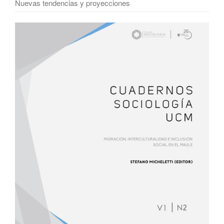
Nuevas tendencias y proyecciones
Barra
lateral
del
artículo