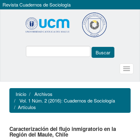
Revista Cuadernos de Sociología
Navegación
principal
Contenido
principal
Barra
lateral
Buscar
Toggle
naviga
Inicio
Archivos
Vol. 1 Núm. 2 (2016): Cuadernos de Sociología
Artículos
Caracterización del flujo inmigratorio en la
Región del Maule, Chile