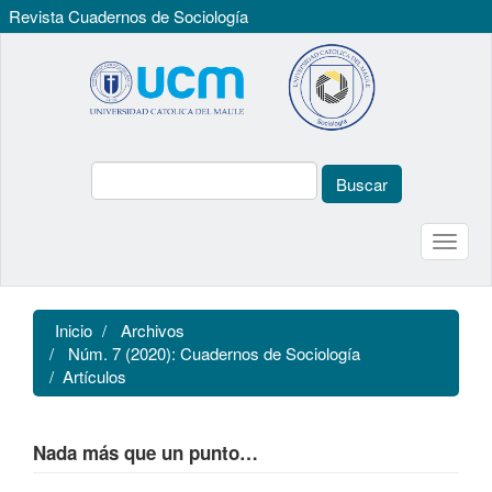
Revista Cuadernos de Sociología
Navegación
principal
Contenido
principal
Barra
lateral
Buscar
Toggle
naviga
Inicio
Archivos
Núm. 7 (2020): Cuadernos de Sociología
Artículos
Nada más que un punto…