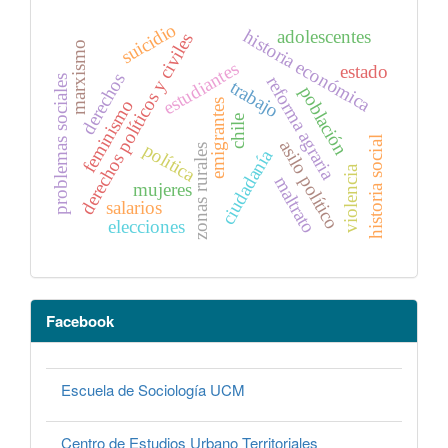
suicidio
historia económica
adolescentes
derechos políticos y civiles
marxismo
estudiantes
estado
derechos
reforma agraria
problemas sociales
trabajo
población
feminismo
emigrantes
chile
historia social
asilo político
política
zonas rurales
ciudadanía
violencia
maltrato
mujeres
salarios
elecciones
Facebook
Escuela de Sociología UCM
Centro de Estudios Urbano Territoriales