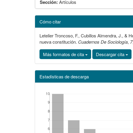
Sección:
Artículos
Detalles
Cómo citar
del
artículo
Letelier Troncoso, F., Cubillos Almendra, J., & 
nueva constitución.
Cuadernos De Sociología
,
7
Más formatos de cita
Descargar cita
Estadísticas de descarga