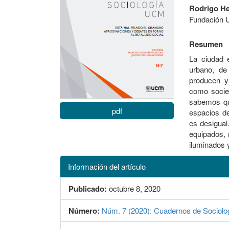
Rodrigo H
Fundación 
Resumen
La ciudad e
urbano, de
producen y
como socied
sabemos que
pdf
espacios d
es desigual
equipados, 
iluminados 
Información del artículo
Publicado:
octubre 8, 2020
Número:
Núm. 7 (2020): Cuadernos de Sociolo