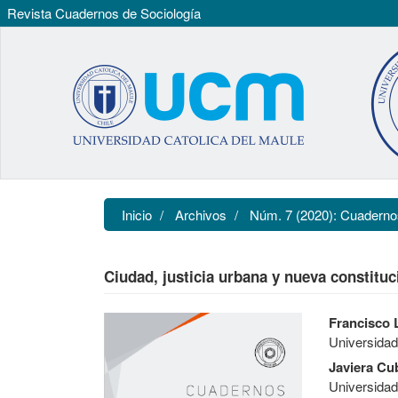
Revista Cuadernos de Sociología
Navegación
principal
Contenido
principal
Barra
lateral
Inicio
Archivos
Núm. 7 (2020): Cuaderno
Ciudad, justicia urbana y nueva constituc
Barra
Contenido
Francisco 
lateral
principal
Universidad
del
del
artículo
artículo
Javiera Cu
Universidad